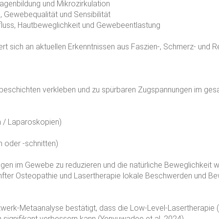
lagenbildung und Mikrozirkulation
 Gewebequalität und Sensibilität
fluss, Hautbeweglichkeit und Gewebeentlastung
iert sich an aktuellen Erkenntnissen aus Faszien-, Schmerz- und 
beschichten verkleben und zu spürbaren Zugspannungen im gesamt
n / Laparoskopien)
 oder -schnitten)
n im Gewebe zu reduzieren und die natürliche Beweglichkeit wi
anfter Osteopathie und Lasertherapie lokale Beschwerden und B
zwerk-Metaanalyse bestätigt, dass die Low-Level-Lasertherapie (L
signifikant verbessern kann (Yenyuwadee et al. 2024).