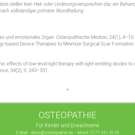
tze stellen kein Heil- oder Linderungsversprechen dar; ein Behand
ach vollständiger primärer Wundheilung.
hes und emotionales Organ
. Osteopathische Medizin, 24(1), 4–1
ergy-based Device Therapies to Minimize Surgical Scar Formation
 effects of low-level light therapy with light-emitting diodes to
ence, 34(2), S. 343–351.
OSTEOPATHIE
Für Kinder und Erwachsene
E-Mail:
dessi@osteopathie.de
• Mobil: 0177 341 35 00