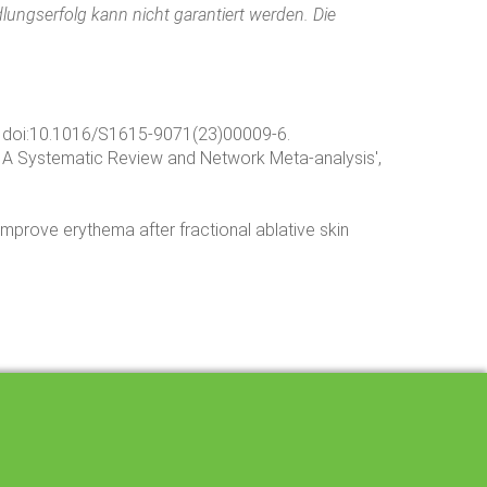
lungserfolg kann nicht garantiert werden. Die
0. doi:10.1016/S1615-9071(23)00009-6.
: A Systematic Review and Network Meta-analysis',
 improve erythema after fractional ablative skin