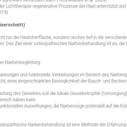
der Lichttherapie regenerative Prozesse der Haut unterstützt u
019).
iserschnitt)
icht nur die Hautoberfläche, sondern reichen tief in die versc
n. Das Ziel einer osteopathischen Narbenbehandlung ist es, die 
r Narbenbegleitung:
Spannungen und funktionelle Verklebungen im Bereich des Narbe
cht, einer eingeschränkten Beweglichkeit der Bauch- und Beckenf
lastung des Gewebes soll die lokale Gewebetrophik (Versorgung) 
ereich haben kann.
funktionellen Auswirkungen, die Narbenzüge potenziell auf die Kö
steopathische Narbenbehandlung ist eine Methode der Erfahrung