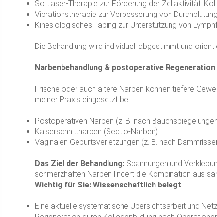
Softlaser-Therapie zur Förderung der Zellaktivität, Kol
Vibrationstherapie zur Verbesserung von Durchblutung,
Kinesiologisches Taping zur Unterstützung von Lymph
Die Behandlung wird individuell abgestimmt und orient
Narbenbehandlung & postoperative Regeneration
Frische oder auch ältere Narben können tiefere Gewe
meiner Praxis eingesetzt bei:
Postoperativen Narben (z. B. nach Bauchspiegelunge
Kaiserschnittnarben (Sectio-Narben)
Vaginalen Geburtsverletzungen (z. B. nach Dammrissen
Das Ziel der Behandlung:
Spannungen und Verklebunge
schmerzhaften Narben lindert die Kombination aus s
Wichtig für Sie: Wissenschaftlich belegt
Eine aktuelle systematische Übersichtsarbeit und Net
Regeneration durch Kollagenbildung nach Operationen 