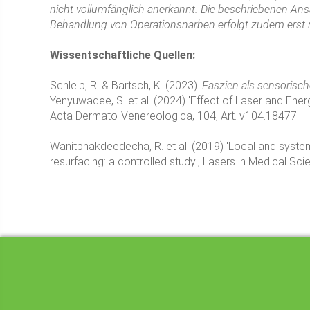
nicht vollumfänglich anerkannt. Die beschriebenen Ansä
Behandlung von Operationsnarben erfolgt zudem erst n
Wissentschaftliche Quellen:
Schleip, R. & Bartsch, K. (2023).
Faszien als sensorisc
Yenyuwadee, S. et al. (2024) 'Effect of Laser and En
Acta Dermato-Venereologica, 104, Art. v104.18477.
Wanitphakdeedecha, R. et al. (2019) 'Local and systemic
resurfacing: a controlled study', Lasers in Medical Sci