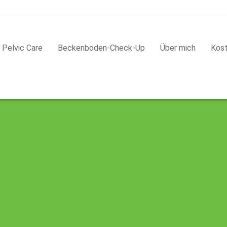
Pelvic Care
Beckenboden-Check-Up
Über mich
Kos