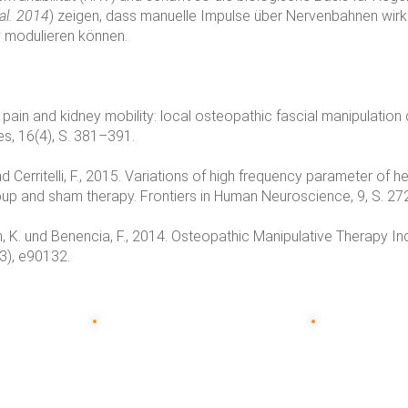
al. 2014
) zeigen, dass manuelle Impulse über Nervenbahnen wir
v modulieren können.
ack pain and kidney mobility: local osteopathic fascial manipulat
s, 16(4), S. 381–391.
J. und Cerritelli, F., 2015. Variations of high frequency parameter of
oup and sham therapy. Frontiers in Human Neuroscience, 9, S. 272
rum, K. und Benencia, F., 2014. Osteopathic Manipulative Therapy 
(3), e90132.