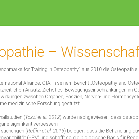
opathie – Wissenschaft
enchmarks for Training in Osteopathy“ aus 2010 die Osteopathie 
rnational Alliance, OIA, in seinem Bericht „Osteopathy and Oste
zheitlichen Ansatz: Ziel ist es, Bewegungseinschränkungen im G
elwirkungen zwischen Organen, Faszien, Nerven- und Hormonsyst
rne medizinische Forschung gestützt:
allstudien (
Tozzi et al. 2012
) wurde nachgewiesen, dass osteopat
gane signifikant verbessern.
rsuchungen (
Ruffini et al. 2015
) belegen, dass die Behandlung da
variabilität (HRV) und schafft so die biologische Basis für Rege