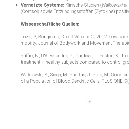
Vernetzte Systeme:
Klinische Studien (
Walkowski et 
(Cortisol) sowie Entzündungsstoffen (Zytokine) positi
Wissenschaftliche Quellen:
Tozzi, P., Bongiorno, D. und Vitturini, C., 2012. Low b
mobility. Journal of Bodywork and Movement Therapie
Ruffini, N., D'Alessandro, G., Cardinali, L., Friston, K. 
treatment in healthy subjects compared to control gr
Walkowski, S., Singh, M., Puertas, J., Pate, M., Good
of a Population of Blood Dendritic Cells. PLoS ONE, 9