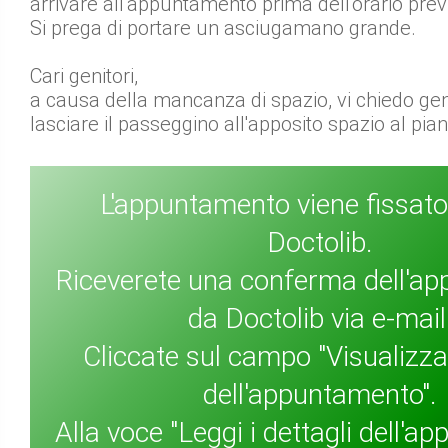
arrivare all'appuntamento prima dell'orario prev
Si prega di portare un asciugamano grande.
Cari genitori,
a causa della mancanza di spazio, vi chiedo gen
lasciare il passeggino all'apposito spazio al pian
L'appuntamento viene fissato
Doctolib.
Riceverete una conferma dell'a
da Doctolib via e-mail
Cliccate sul campo "Visualizza 
dell'appuntamento".
Alla voce "Leggi i dettagli dell'a