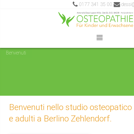
0177 341 35 00
dessi@
Benvenuti
Benvenuti nello studio osteopatico
e adulti a Berlino Zehlendorf.