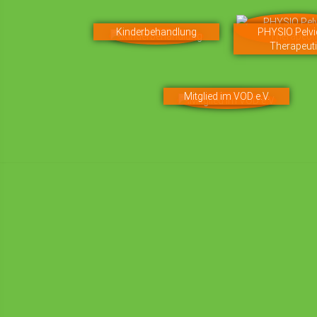
Kinderbehandlung
PHYSIO Pelv
Therapeut
Mitglied im VOD e.V.